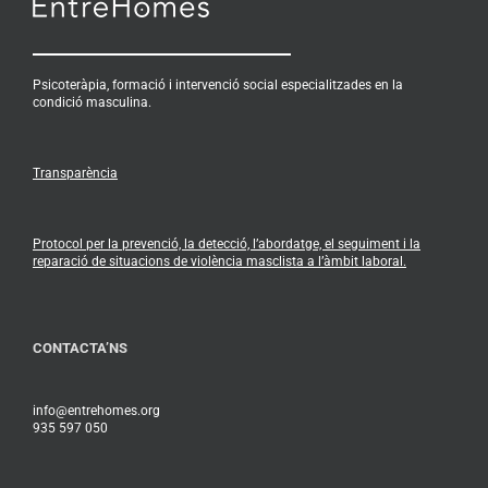
Psicoteràpia, formació i intervenció social especialitzades en la
condició masculina.
Transparència
Protocol per la prevenció, la detecció, l’abordatge, el seguiment i la
reparació de situacions de violència masclista a l’àmbit laboral.
CONTACTA’NS
info@entrehomes.org
935 597 050