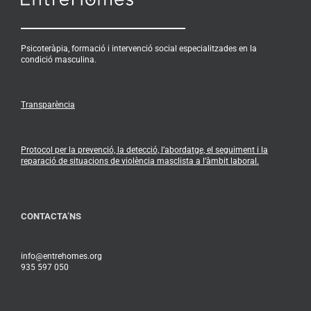
Psicoteràpia, formació i intervenció social especialitzades en la
condició masculina.
Transparència
Protocol per la prevenció, la detecció, l’abordatge, el seguiment i la
reparació de situacions de violència masclista a l’àmbit laboral.
CONTACTA’NS
info@entrehomes.org
935 597 050