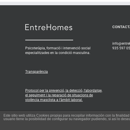
CONTACT
info@entr
Psicoteràpia, formació i intervenció social
935 597 0
especialitzades en la condició masculina.
Transparència
Protocol per la prevenció, la detecció, l’abordatge,
el seguiment i la reparació de situacions de
violència masclista a l’àmbit laboral.
Este sitio web utiliza Cookies propias para recopilar información con la finalid
usuario tiene la posibilidad de configurar su navegador pudiendo, si así lo de