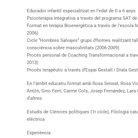
Educador infantil especialitzat en l’edat de 0 a 6 anys
Psicoteràpia Integrativa a través del programa SAT d
Format en teràpia Bioenergètica a través de l’escola 
2006)
Cicle “Hombres Salvajes” grups d’homes realitzant tall
consciència sobre masculinitats (2006-2009)
Procés personal de Coaching Transformacional a través
2013)
Procés terapèutic a través d’Espai Gestalt i Drala Ges
En l’àmbit educatiu format amb Rosa Sensat, Rosa Vidi
Antón, Gino Ferri, Carme Cols, Josep Fernández, Lara 
d’altres
Estudis de Ciències polítiques (1r cicle), Filologia ca
elèctrica
Experiència