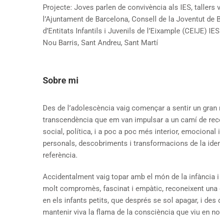
Projecte: Joves parlen de convivència als IES, tallers 
l’Ajuntament de Barcelona, Consell de la Joventut de
d’Entitats Infantils i Juvenils de l’Eixample (CEIJE) IE
Nou Barris, Sant Andreu, Sant Martí
Sobre mi
Des de l’adolescència vaig començar a sentir un gran m
transcendència que em van impulsar a un camí de recer
social, política, i a poc a poc més interior, emocional 
personals, descobriments i transformacions de la ident
referència.
Accidentalment vaig topar amb el món de la infància i 
molt compromès, fascinat i empàtic, reconeixent una g
en els infants petits, que després se sol apagar, i de
mantenir viva la flama de la consciència que viu en n