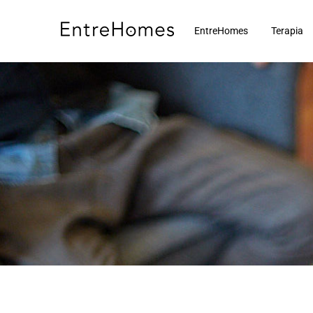
Skip
to
EntreHomes
Terapia
content